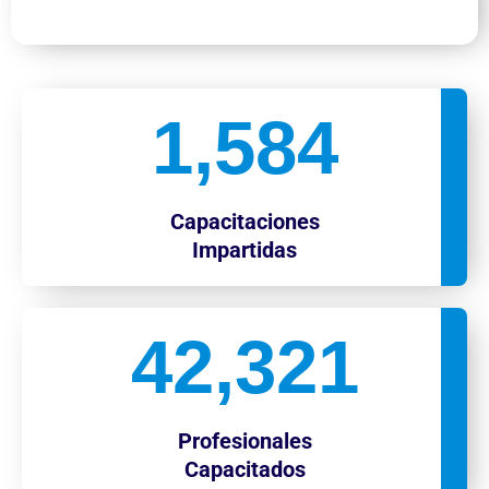
1,584
Capacitaciones
Impartidas
42,321
Profesionales
Capacitados